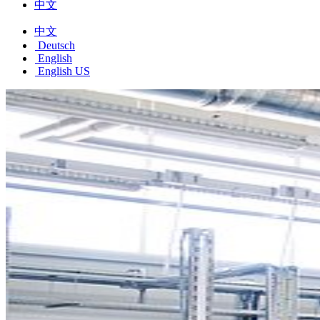
中文
中文
Deutsch
English
English US