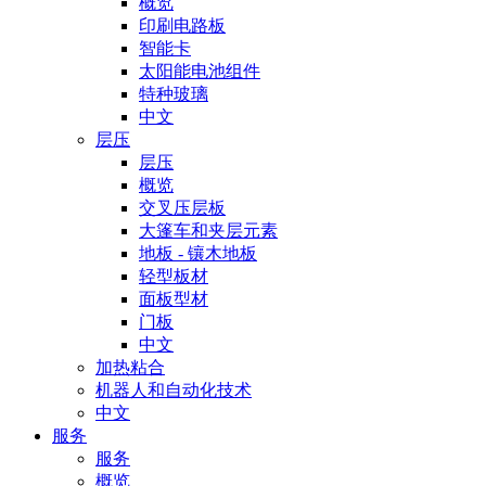
概览
印刷电路板
智能卡
太阳能电池组件
特种玻璃
中文
层压
层压
概览
交叉压层板
大篷车和夹层元素
地板 - 镶木地板
轻型板材
面板型材
门板
中文
加热粘合
机器人和自动化技术
中文
服务
服务
概览