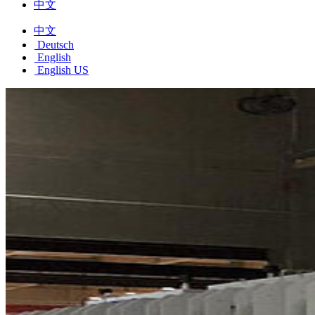
中文
中文
Deutsch
English
English US