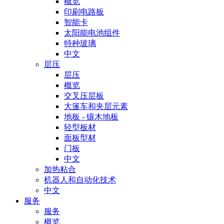
概览
印刷电路板
智能卡
太阳能电池组件
特种玻璃
中文
层压
层压
概览
交叉压层板
大篷车和夹层元素
地板 - 镶木地板
轻型板材
面板型材
门板
中文
加热粘合
机器人和自动化技术
中文
服务
服务
概览