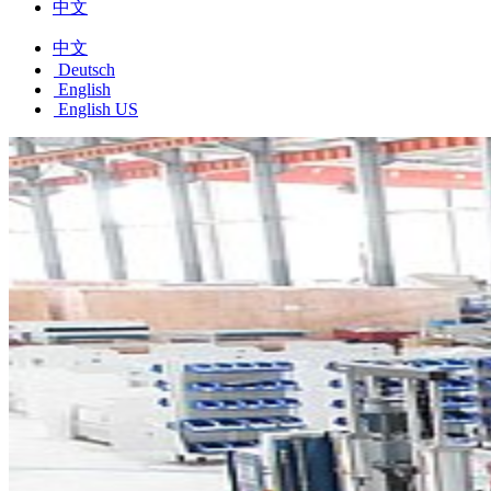
中文
中文
Deutsch
English
English US