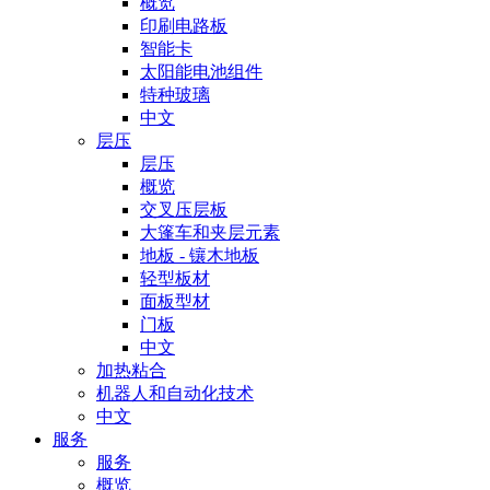
概览
印刷电路板
智能卡
太阳能电池组件
特种玻璃
中文
层压
层压
概览
交叉压层板
大篷车和夹层元素
地板 - 镶木地板
轻型板材
面板型材
门板
中文
加热粘合
机器人和自动化技术
中文
服务
服务
概览