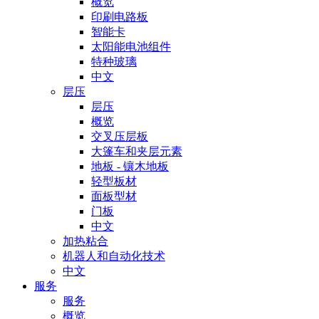
概览
印刷电路板
智能卡
太阳能电池组件
特种玻璃
中文
层压
层压
概览
交叉压层板
大篷车和夹层元素
地板 - 镶木地板
轻型板材
面板型材
门板
中文
加热粘合
机器人和自动化技术
中文
服务
服务
概览