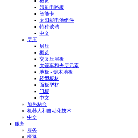
概览
印刷电路板
智能卡
太阳能电池组件
特种玻璃
中文
层压
层压
概览
交叉压层板
大篷车和夹层元素
地板 - 镶木地板
轻型板材
面板型材
门板
中文
加热粘合
机器人和自动化技术
中文
服务
服务
概览